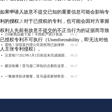
如果申请人故意不提交已知的重要信息可能会影响专
上一篇：
无
ꂃ
利的授权。对于
已授权的专利，也可能会因对方掌握
下一篇：
无
ꁹ
全网爆火可达鸭，能卖吗？
大牌图纹抄不得，警惕GUCCI，VANS，LV等纹路侵权！
重要提醒！第五年和第六年记得维护，否则美国商标被取消或视为过期！
两大全新品牌案发侵权，已有卖家店铺冻结，赶紧自查！
넷
넷
넷
넷
06-17
06-17
06-17
06-17
太可怕了！深圳某知名知产代理公司被USPTO盯上，14000 商标将面临被制裁
넷
09-12
权利人先前有故意不提交的不正
当行为的证据而导致
250家商品被下架！卡西欧严抓计算器外观和商标侵权，赶紧自查！
넷
09-12
已授权专利不可执行（Unenforceability，即无
法对他
震惊！深圳某代理公司居然用已故律师的名义申请商标，2200 商标将被影响，赶紧自查
넷
08-30
人主张专利侵权）。
注意啦!!!2023年1月1日前还未完成德国WEEE注册的商品，将被平台强制下架！
넷
08-23
建议收藏！亚马逊二审知识点都在这里了！
넷
06-17
一墩难求的冰墩墩，亚马逊卖家销售安全吗？
넷
06-17