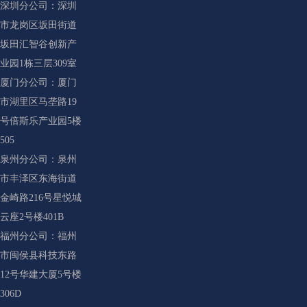
深圳分公司：深圳
市龙岗区坂田街道
坂田汇智谷创新产
业园1栋三层309室
厦门分公司：厦门
市湖里区马垄路19
号倍斯乐产业园5楼
505
泉州分公司：泉州
市丰泽区东海街道
金崎路216号星悦城
云座2号楼401B
福州分公司：福州
市闽侯县科技东路
12号华建大厦5号楼
306D