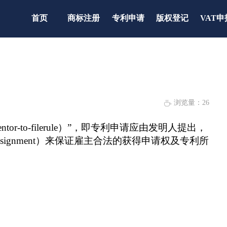
首页
商标注册
专利申请
版权登记
VAT申
浏览量：
26
ꄘ
-to-file
rule）”，即专利申请应由发明人提出，
signment）来保证雇主合法的获得申请权及专利所