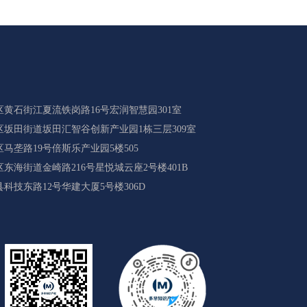
黄石街江夏流铁岗路16号宏润智慧园301室
坂田街道坂田汇智谷创新产业园1栋三层309室
马垄路19号倍斯乐产业园5楼505
海街道金崎路216号星悦城云座2号楼401B
科技东路12号华建大厦5号楼306D