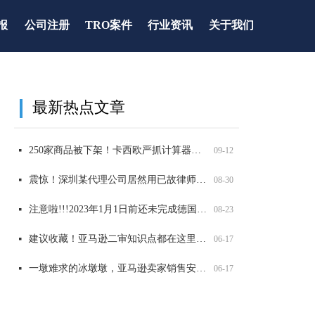
报
公司注册
TRO案件
行业资讯
关于我们
最新热点文章
全网爆火可达鸭，能卖吗？
太可怕了！深圳某知名知产代理公司被USPTO盯上，14000 商标将面临被制裁
重要提醒！第五年和第六年记得维护，否则美国商标被取消或视为过期！
两大全新品牌案发侵权，已有卖家店铺冻结，赶紧自查！
넷
넷
넷
넷
09-12
06-17
06-17
06-17
250家商品被下架！卡西欧严抓计算器外观和商标侵权，赶紧自查！
넷
09-12
震惊！深圳某代理公司居然用已故律师的名义申请商标，2200 商标将被影响，赶紧自查
넷
08-30
注意啦!!!2023年1月1日前还未完成德国WEEE注册的商品，将被平台强制下架！
넷
08-23
建议收藏！亚马逊二审知识点都在这里了！
넷
06-17
一墩难求的冰墩墩，亚马逊卖家销售安全吗？
넷
06-17
大牌图纹抄不得，警惕GUCCI，VANS，LV等纹路侵权！
넷
06-17