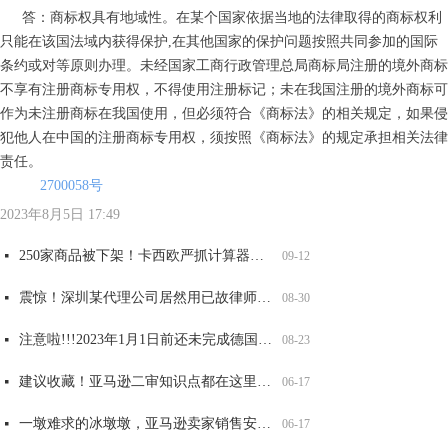
答：商标权具有地域性。在某个国家依据当地的法律取得的商标权利
只能在该国法域内获得保护
,
在其他国家的保护问题按照共同参加的国际
条约或对等原则办理。未经国家工商行政管理总局商标局注册的境外商标
不享有注册商标专用权，不得使用注册标记；未在我国注册的境外商标可
作为未注册商标在我国使用，但必须符合《商标法》的相关规定，如果侵
犯他人在中国的注册商标专用权，须按照《商标法》的规定承担相关法律
责任。
2700058号
全网爆火可达鸭，能卖吗？
大牌图纹抄不得，警惕GUCCI，VANS，LV等纹路侵权！
重要提醒！第五年和第六年记得维护，否则美国商标被取消或视为过期！
两大全新品牌案发侵权，已有卖家店铺冻结，赶紧自查！
넷
넷
넷
넷
06-17
06-17
06-17
06-17
太可怕了！深圳某知名知产代理公司被USPTO盯上，14000 商标将面临被制裁
넷
09-12
2023年8月5日
17:49
250家商品被下架！卡西欧严抓计算器外观和商标侵权，赶紧自查！
넷
09-12
震惊！深圳某代理公司居然用已故律师的名义申请商标，2200 商标将被影响，赶紧自查
넷
08-30
注意啦!!!2023年1月1日前还未完成德国WEEE注册的商品，将被平台强制下架！
넷
08-23
建议收藏！亚马逊二审知识点都在这里了！
넷
06-17
一墩难求的冰墩墩，亚马逊卖家销售安全吗？
넷
06-17