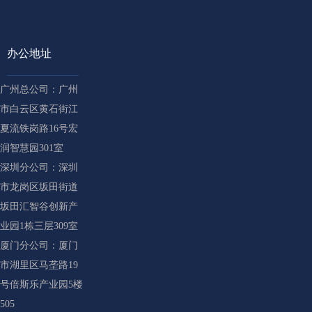
办公地址
广州总公司：广州
市白云区黄石街江
夏流铁岗路16号宏
润智慧园301室
深圳分公司：深圳
市龙岗区坂田街道
坂田汇智谷创新产
业园1栋三层309室
厦门分公司：厦门
市湖里区马垄路19
号倍斯乐产业园5楼
505